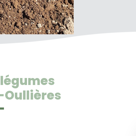
e légumes
-Oullières