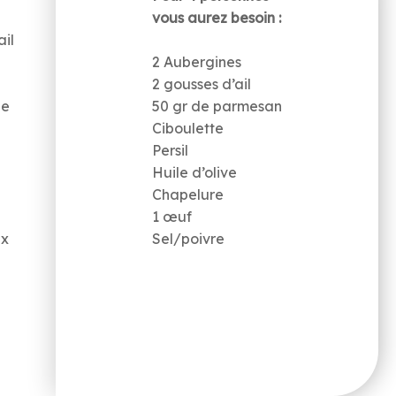
vous aurez besoin :
ail
2 Aubergines
2 gousses d’ail
ge
50 gr de parmesan
Ciboulette
Persil
Huile d’olive
Chapelure
1 œuf
ux
Sel/poivre